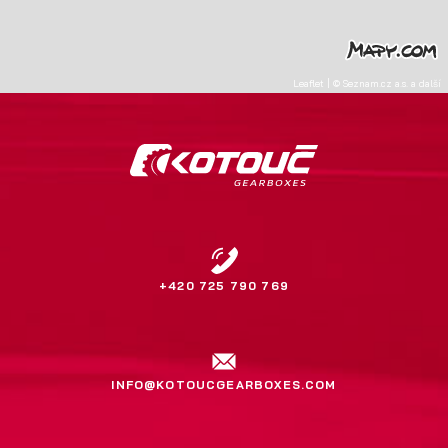
Leaflet
|
©
Seznam.cz a.s.
a další
+420 725 790 769
INFO@KOTOUCGEARBOXES.COM