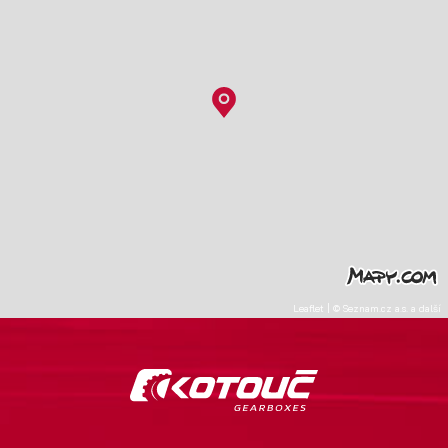
Leaflet
|
©
Seznam.cz a.s.
a další